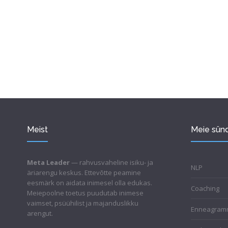
Meist
Meie sü
Meta Leader
— rahvusvaheline isiku- ja
NLP
äriarengu keskus. Ettevõtte peamine
eesmärk on aidata inimesel olla edukas.
Coaching
Meiepoolne toetus puudutab inimese
vaimset, psüühilist ja majanduslikku
Enneagra
arengut.