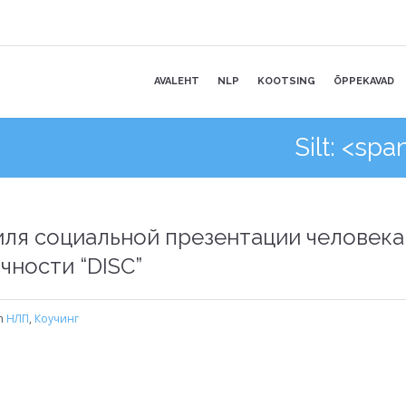
AVALEHT
NLP
KOOTSING
ÕPPEKAVAD
Silt: <s
иля социальной презентации человека
чности “DISC”
in
НЛП
,
Коучинг