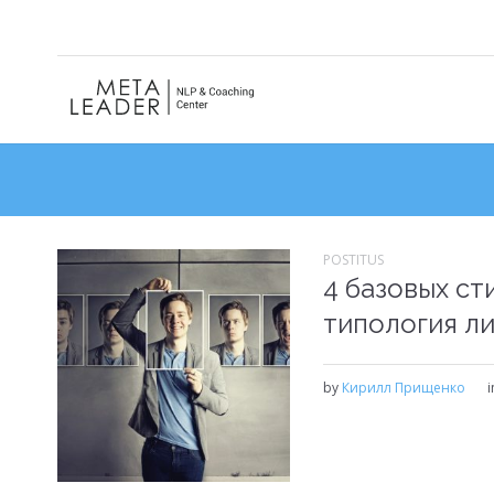
POSTITUS
4 базовых ст
типология ли
by
Кирилл Прищенко