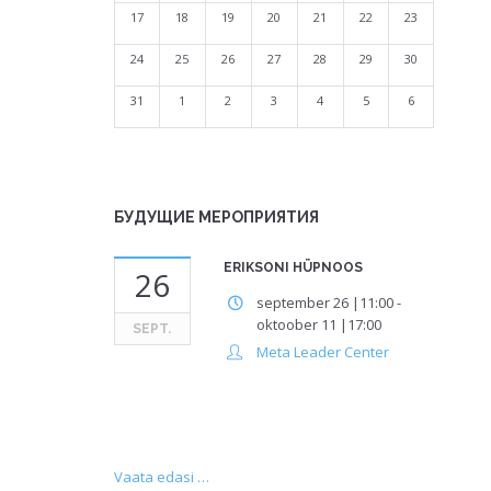
17
18
19
20
21
22
23
24
25
26
27
28
29
30
31
1
2
3
4
5
6
БУДУЩИЕ МЕРОПРИЯТИЯ
ERIKSONI HÜPNOOS
26
september 26 |11:00
-
oktoober 11 |17:00
SEPT.
Meta Leader Center
Vaata edasi …