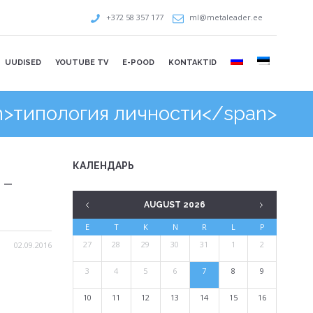
+372 58 357 177
ml@metaleader.ee
UUDISED
YOUTUBE TV
E-POOD
KONTAKTID
pan>типология личности</span>
КАЛЕНДАРЬ
 –
AUGUST 2026
E
T
K
N
R
L
P
27
28
29
30
31
1
2
02.09.2016
3
4
5
6
7
8
9
10
11
12
13
14
15
16