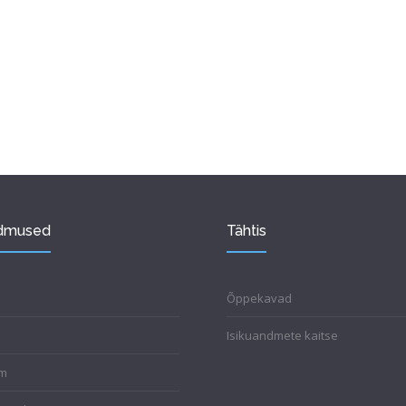
ndmused
Tähtis
Õppekavad
Isikuandmete kaitse
mm