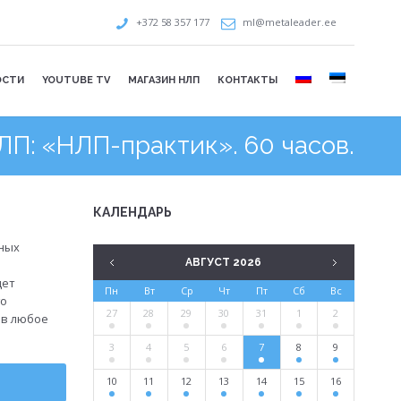
+372 58 357 177
ml@metaleader.ee
ОСТИ
YOUTUBE TV
МАГАЗИН НЛП
КОНТАКТЫ
П: «НЛП-практик». 60 часов.
КАЛЕНДАРЬ
вных
АВГУСТ 2026
щет
Пн
Вт
Ср
Чт
Пт
Сб
Вс
го
27
28
29
30
31
1
2
 в любое
3
4
5
6
7
8
9
10
11
12
13
14
15
16