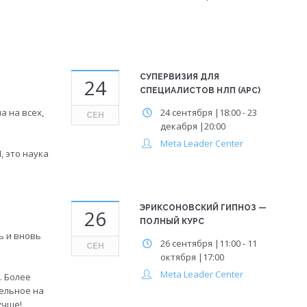
СУПЕРВИЗИЯ ДЛЯ
24
СПЕЦИАЛИСТОВ НЛП (APC)
а на всех,
24 сентября |18:00
-
23
СЕН
декабря |20:00
Meta Leader Center
, это наука
ЭРИКСОНОВСКИЙ ГИПНОЗ —
26
ПОЛНЫЙ КУРС
ь и вновь
26 сентября |11:00
-
11
СЕН
октября |17:00
Meta Leader Center
. Более
тельное на
учше!