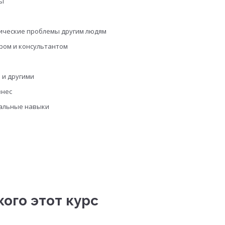
ты
ические проблемы другим людям
ром и консультантом
л
 и другими
знес
альные навыки
кого этот курс