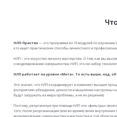
Что
НЛП-Практик
— это программа из 10 модулей по изучению 
кто ищет практические способы личностного и профессиона
НЛП – это искусство личного мастерстве. О том, как мы мыс
о моделировании совершенства. НЛП, это не набор технолог
НЛП работает на уровне «Мета». То есть-выше, над, об
Это значит, что НЛП координирует и изменяет высшие проц
восприятия»-убеждения, ценности и мышление настроены на 
будут загружать из мира проблемы, а не их решения).
Поэтому, реорганизуя при помощи НЛП эти «фильтры» своего
того, после реорганизации (или во время) своих внутренних
моделирование совершенства и мастерства в той области жи