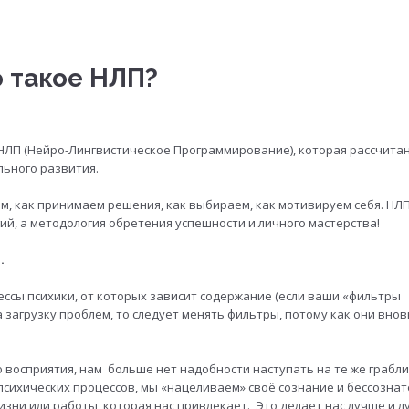
 такое НЛП?
НЛП (Нейро-Лингвистическое Программирование), которая рассчитан
льного развития.
лим, как принимаем решения, как выбираем, как мотивируем себя. НЛП
ий, а методология обретения успешности и личного мастерства!
..
ессы психики, от которых зависит содержание (если ваши «фильтры
загрузку проблем, то следует менять фильтры, потому как они внов
 восприятия, нам больше нет надобности наступать на те же грабли
 психических процессов, мы «нацеливаем» своё сознание и бессозна
зни или работы, которая нас привлекает. Это делает нас лучше и л