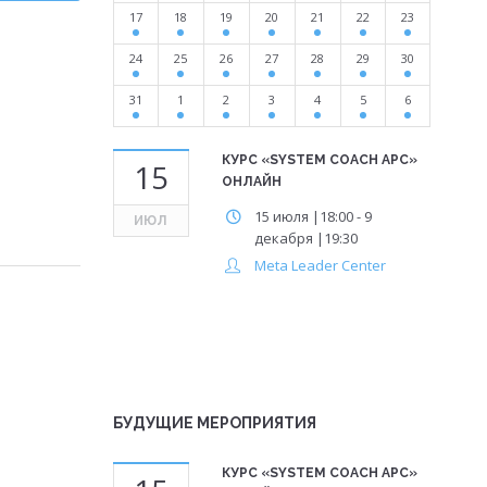
17
18
19
20
21
22
23
24
25
26
27
28
29
30
31
1
2
3
4
5
6
КУРС «SYSTEM COACH APC»
15
ОНЛАЙН
15 июля |18:00
-
9
ИЮЛ
декабря |19:30
Meta Leader Center
БУДУЩИЕ МЕРОПРИЯТИЯ
КУРС «SYSTEM COACH APC»