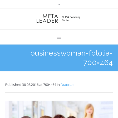
businesswoman-fotolia-
700×464
Published
30.08.2016
at 700×464 in
Главная