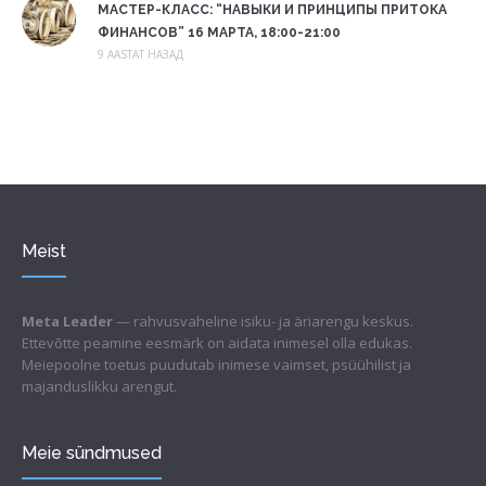
МАСТЕР-КЛАСС: “НАВЫКИ И ПРИНЦИПЫ ПРИТОКА
ФИНАНСОВ” 16 МАРТА, 18:00-21:00
9 AASTAT НАЗАД
Meist
Meta Leader
— rahvusvaheline isiku- ja äriarengu keskus.
Ettevõtte peamine eesmärk on aidata inimesel olla edukas.
Meiepoolne toetus puudutab inimese vaimset, psüühilist ja
majanduslikku arengut.
Meie sündmused