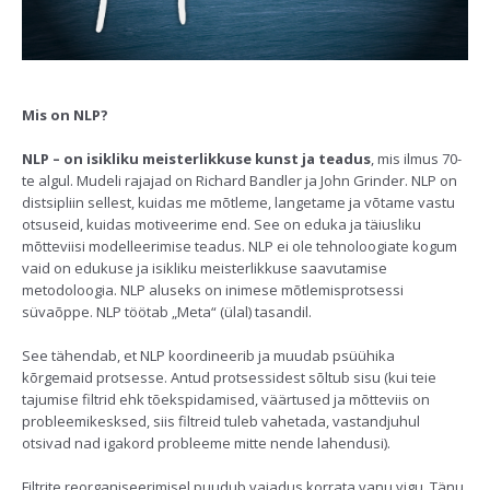
Mis on NLP?
NLP – on isikliku meisterlikkuse kunst ja teadus
, mis ilmus 70-
te algul. Mudeli rajajad on Richard Bandler ja John Grinder. NLP on
distsipliin sellest, kuidas me mõtleme, langetame ja võtame vastu
otsuseid, kuidas motiveerime end. See on eduka ja täiusliku
mõtteviisi modelleerimise teadus. NLP ei ole tehnoloogiate kogum
vaid on edukuse ja isikliku meisterlikkuse saavutamise
metodoloogia. NLP aluseks on inimese mõtlemisprotsessi
süvaõppe. NLP töötab „Meta“ (ülal) tasandil.
See tähendab, et NLP koordineerib ja muudab psüühika
kõrgemaid protsesse. Antud protsessidest sõltub sisu (kui teie
tajumise filtrid ehk tõekspidamised, väärtused ja mõtteviis on
probleemikesksed, siis filtreid tuleb vahetada, vastandjuhul
otsivad nad igakord probleeme mitte nende lahendusi).
Filtrite reorganiseerimisel puudub vajadus korrata vanu vigu. Tänu