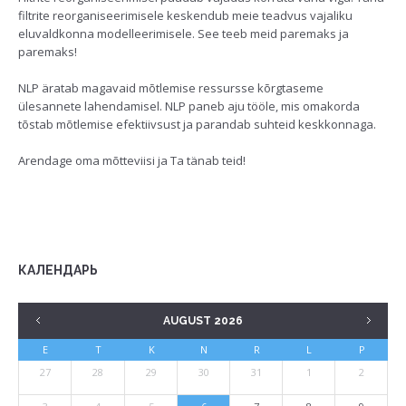
filtrite reorganiseerimisele keskendub meie teadvus vajaliku
eluvaldkonna modelleerimisele. See teeb meid paremaks ja
paremaks!
NLP äratab magavaid mõtlemise ressursse kõrgtaseme
ülesannete lahendamisel. NLP paneb aju tööle, mis omakorda
tõstab mõtlemise efektiivsust ja parandab suhteid keskkonnaga.
Arendage oma mõtteviisi ja Ta tänab teid!
КАЛЕНДАРЬ
AUGUST 2026
E
T
K
N
R
L
P
27
28
29
30
31
1
2